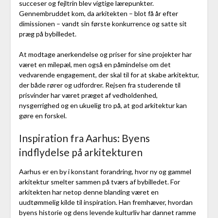
succeser og fejltrin blev vigtige lærepunkter.
Gennembruddet kom, da arkitekten – blot få år efter
dimissionen – vandt sin første konkurrence og satte sit
præg på bybilledet.
At modtage anerkendelse og priser for sine projekter har
været en milepæl, men også en påmindelse om det
vedvarende engagement, der skal til for at skabe arkitektur,
der både rører og udfordrer. Rejsen fra studerende til
prisvinder har været præget af vedholdenhed,
nysgerrighed og en ukuelig tro på, at god arkitektur kan
gøre en forskel.
Inspiration fra Aarhus: Byens
indflydelse på arkitekturen
Aarhus er en by i konstant forandring, hvor ny og gammel
arkitektur smelter sammen på tværs af bybilledet. For
arkitekten har netop denne blanding været en
uudtømmelig kilde til inspiration. Han fremhæver, hvordan
byens historie og dens levende kulturliv har dannet ramme