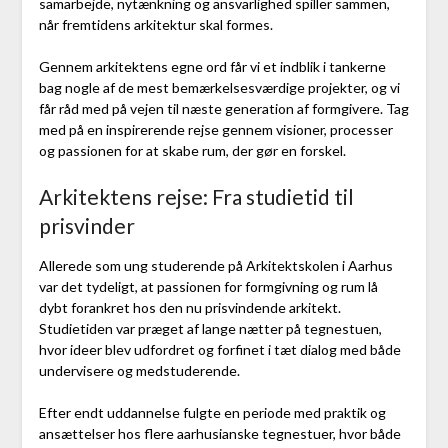
samarbejde, nytænkning og ansvarlighed spiller sammen,
når fremtidens arkitektur skal formes.
Gennem arkitektens egne ord får vi et indblik i tankerne
bag nogle af de mest bemærkelsesværdige projekter, og vi
får råd med på vejen til næste generation af formgivere. Tag
med på en inspirerende rejse gennem visioner, processer
og passionen for at skabe rum, der gør en forskel.
Arkitektens rejse: Fra studietid til
prisvinder
Allerede som ung studerende på Arkitektskolen i Aarhus
var det tydeligt, at passionen for formgivning og rum lå
dybt forankret hos den nu prisvindende arkitekt.
Studietiden var præget af lange nætter på tegnestuen,
hvor ideer blev udfordret og forfinet i tæt dialog med både
undervisere og medstuderende.
Efter endt uddannelse fulgte en periode med praktik og
ansættelser hos flere aarhusianske tegnestuer, hvor både