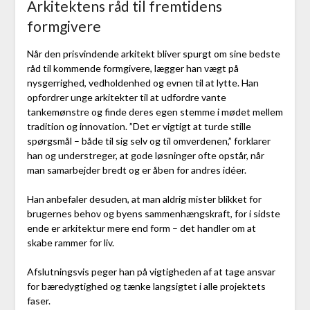
Arkitektens råd til fremtidens
formgivere
Når den prisvindende arkitekt bliver spurgt om sine bedste
råd til kommende formgivere, lægger han vægt på
nysgerrighed, vedholdenhed og evnen til at lytte. Han
opfordrer unge arkitekter til at udfordre vante
tankemønstre og finde deres egen stemme i mødet mellem
tradition og innovation. ”Det er vigtigt at turde stille
spørgsmål – både til sig selv og til omverdenen,” forklarer
han og understreger, at gode løsninger ofte opstår, når
man samarbejder bredt og er åben for andres idéer.
Han anbefaler desuden, at man aldrig mister blikket for
brugernes behov og byens sammenhængskraft, for i sidste
ende er arkitektur mere end form – det handler om at
skabe rammer for liv.
Afslutningsvis peger han på vigtigheden af at tage ansvar
for bæredygtighed og tænke langsigtet i alle projektets
faser.