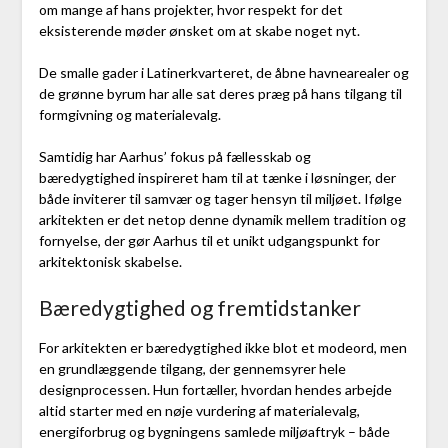
om mange af hans projekter, hvor respekt for det
eksisterende møder ønsket om at skabe noget nyt.
De smalle gader i Latinerkvarteret, de åbne havnearealer og
de grønne byrum har alle sat deres præg på hans tilgang til
formgivning og materialevalg.
Samtidig har Aarhus’ fokus på fællesskab og
bæredygtighed inspireret ham til at tænke i løsninger, der
både inviterer til samvær og tager hensyn til miljøet. Ifølge
arkitekten er det netop denne dynamik mellem tradition og
fornyelse, der gør Aarhus til et unikt udgangspunkt for
arkitektonisk skabelse.
Bæredygtighed og fremtidstanker
For arkitekten er bæredygtighed ikke blot et modeord, men
en grundlæggende tilgang, der gennemsyrer hele
designprocessen. Hun fortæller, hvordan hendes arbejde
altid starter med en nøje vurdering af materialevalg,
energiforbrug og bygningens samlede miljøaftryk – både