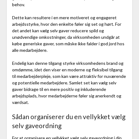
behov.
Dette kan resultere i en mere motiveret og engageret
arbejdsstyrke, hvor den enkelte føler sig set og hørt. For
det andet kan vælg selv gaver reducere spild og
unødvendige omkostninger, da virksomheden undgår at
købe generiske gaver, som måske ikke falder i god jord hos
alle medarbejdere.
Endelig kan denne tilgang styrke virksomhedens brand og
omdømme, idet den viser en moderne og fleksibel tilgang
til medarbejderpleje, som kan være attraktiv for nuværende
og potentielle medarbejdere. Samlet set kan vælg selv
gaver bidrage til en mere positiv og inkluderende
arbejdsplads, hvor medarbejderne føler sig anerkendt og
værdsat.
Sådan organiserer du en vellykket vælg
selv gaveordning
For at organisere en vellykket vælg selv gaveordning i din