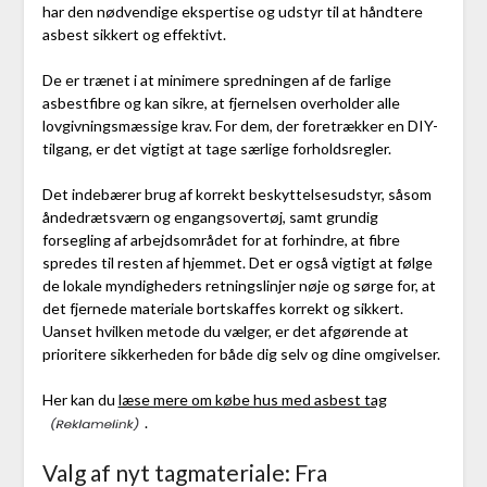
har den nødvendige ekspertise og udstyr til at håndtere
asbest sikkert og effektivt.
De er trænet i at minimere spredningen af de farlige
asbestfibre og kan sikre, at fjernelsen overholder alle
lovgivningsmæssige krav. For dem, der foretrækker en DIY-
tilgang, er det vigtigt at tage særlige forholdsregler.
Det indebærer brug af korrekt beskyttelsesudstyr, såsom
åndedrætsværn og engangsovertøj, samt grundig
forsegling af arbejdsområdet for at forhindre, at fibre
spredes til resten af hjemmet. Det er også vigtigt at følge
de lokale myndigheders retningslinjer nøje og sørge for, at
det fjernede materiale bortskaffes korrekt og sikkert.
Uanset hvilken metode du vælger, er det afgørende at
prioritere sikkerheden for både dig selv og dine omgivelser.
Her kan du
læse mere om købe hus med asbest tag
.
Valg af nyt tagmateriale: Fra