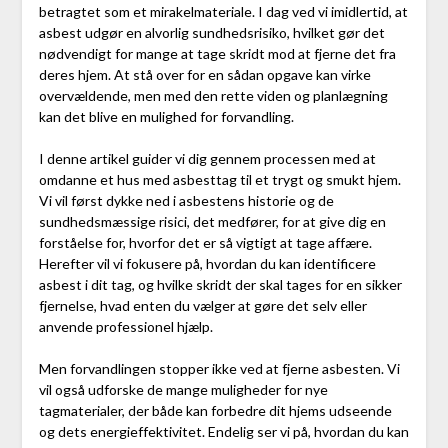
betragtet som et mirakelmateriale. I dag ved vi imidlertid, at
asbest udgør en alvorlig sundhedsrisiko, hvilket gør det
nødvendigt for mange at tage skridt mod at fjerne det fra
deres hjem. At stå over for en sådan opgave kan virke
overvældende, men med den rette viden og planlægning
kan det blive en mulighed for forvandling.
I denne artikel guider vi dig gennem processen med at
omdanne et hus med asbesttag til et trygt og smukt hjem.
Vi vil først dykke ned i asbestens historie og de
sundhedsmæssige risici, det medfører, for at give dig en
forståelse for, hvorfor det er så vigtigt at tage affære.
Herefter vil vi fokusere på, hvordan du kan identificere
asbest i dit tag, og hvilke skridt der skal tages for en sikker
fjernelse, hvad enten du vælger at gøre det selv eller
anvende professionel hjælp.
Men forvandlingen stopper ikke ved at fjerne asbesten. Vi
vil også udforske de mange muligheder for nye
tagmaterialer, der både kan forbedre dit hjems udseende
og dets energieffektivitet. Endelig ser vi på, hvordan du kan