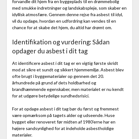
forvandle dit hjem fra en byggeplads til en drømmebolig
med smukke indretninger og landskabspleje, som skaber en
idyllisk atmosfære. Gennem denne rejse fra asbest til idyl,
vil du opdage, hvordan en udfordring kan vendes til en
chance for at skabe det hjem, du altid har drømt om.
Identifikation og vurdering: Sådan
opdager du asbest i dit tag
At identificere asbest i dit tag er en vigtig første skridt
mod at sikre et sundt og sikkert hjemmemiljø. Asbest blev
ofte brugt i byggematerialer op gennem det 20.
århundrede på grund af dets holdbarhed og
brandhæmmende egenskaber, men materialet er nu kendt
for at udgøre betydelige sundhedsrisici.
For at opdage asbest i dit tag bør du først og fremmest
være opmærksom på tagets alder og udseende. Huse
bygget eller renoveret før midten af 1980’erne har en
højere sandsynlighed for at indeholde asbestholdige
materialer.