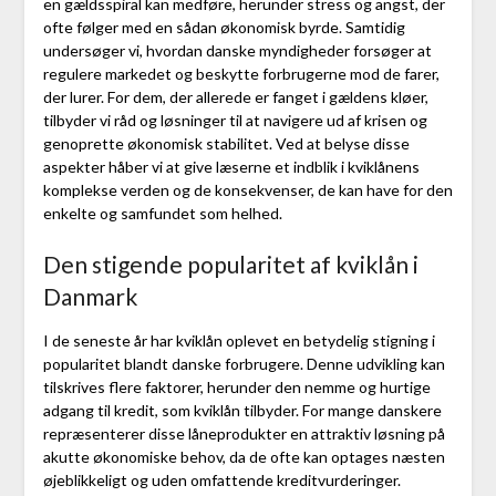
en gældsspiral kan medføre, herunder stress og angst, der
ofte følger med en sådan økonomisk byrde. Samtidig
undersøger vi, hvordan danske myndigheder forsøger at
regulere markedet og beskytte forbrugerne mod de farer,
der lurer. For dem, der allerede er fanget i gældens kløer,
tilbyder vi råd og løsninger til at navigere ud af krisen og
genoprette økonomisk stabilitet. Ved at belyse disse
aspekter håber vi at give læserne et indblik i kviklånens
komplekse verden og de konsekvenser, de kan have for den
enkelte og samfundet som helhed.
Den stigende popularitet af kviklån i
Danmark
I de seneste år har kviklån oplevet en betydelig stigning i
popularitet blandt danske forbrugere. Denne udvikling kan
tilskrives flere faktorer, herunder den nemme og hurtige
adgang til kredit, som kviklån tilbyder. For mange danskere
repræsenterer disse låneprodukter en attraktiv løsning på
akutte økonomiske behov, da de ofte kan optages næsten
øjeblikkeligt og uden omfattende kreditvurderinger.