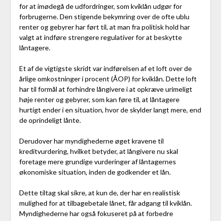
for at imødegå de udfordringer, som kviklån udgør for
forbrugerne. Den stigende bekymring over de ofte ublu
renter og gebyrer har ført til, at man fra politisk hold har
valgt at indføre strengere regulativer for at beskytte
låntagere.
Et af de vigtigste skridt var indførelsen af et loft over de
årlige omkostninger i procent (ÅOP) for kviklån. Dette loft
har til formål at forhindre långivere i at opkræve urimeligt
høje renter og gebyrer, som kan føre til, at låntagere
hurtigt ender i en situation, hvor de skylder langt mere, end
de oprindeligt lånte.
Derudover har myndighederne øget kravene til
kreditvurdering, hvilket betyder, at långivere nu skal
foretage mere grundige vurderinger af låntagernes
økonomiske situation, inden de godkender et lån.
Dette tiltag skal sikre, at kun de, der har en realistisk
mulighed for at tilbagebetale lånet, får adgang til kviklån.
Myndighederne har også fokuseret på at forbedre