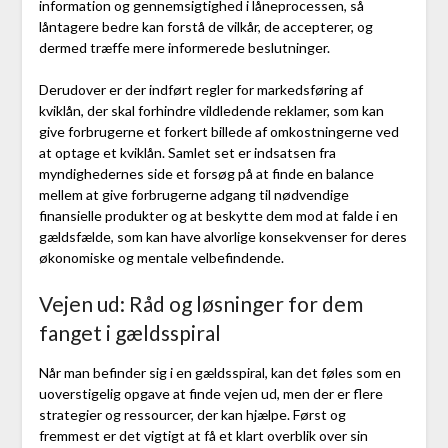
information og gennemsigtighed i låneprocessen, så
låntagere bedre kan forstå de vilkår, de accepterer, og
dermed træffe mere informerede beslutninger.
Derudover er der indført regler for markedsføring af
kviklån, der skal forhindre vildledende reklamer, som kan
give forbrugerne et forkert billede af omkostningerne ved
at optage et kviklån. Samlet set er indsatsen fra
myndighedernes side et forsøg på at finde en balance
mellem at give forbrugerne adgang til nødvendige
finansielle produkter og at beskytte dem mod at falde i en
gældsfælde, som kan have alvorlige konsekvenser for deres
økonomiske og mentale velbefindende.
Vejen ud: Råd og løsninger for dem
fanget i gældsspiral
Når man befinder sig i en gældsspiral, kan det føles som en
uoverstigelig opgave at finde vejen ud, men der er flere
strategier og ressourcer, der kan hjælpe. Først og
fremmest er det vigtigt at få et klart overblik over sin