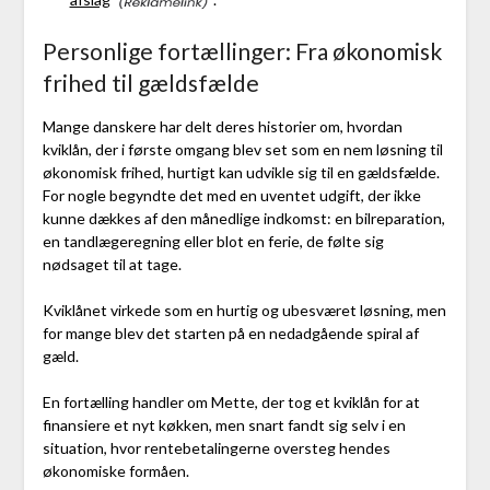
Personlige fortællinger: Fra økonomisk
frihed til gældsfælde
Mange danskere har delt deres historier om, hvordan
kviklån, der i første omgang blev set som en nem løsning til
økonomisk frihed, hurtigt kan udvikle sig til en gældsfælde.
For nogle begyndte det med en uventet udgift, der ikke
kunne dækkes af den månedlige indkomst: en bilreparation,
en tandlægeregning eller blot en ferie, de følte sig
nødsaget til at tage.
Kviklånet virkede som en hurtig og ubesværet løsning, men
for mange blev det starten på en nedadgående spiral af
gæld.
En fortælling handler om Mette, der tog et kviklån for at
finansiere et nyt køkken, men snart fandt sig selv i en
situation, hvor rentebetalingerne oversteg hendes
økonomiske formåen.