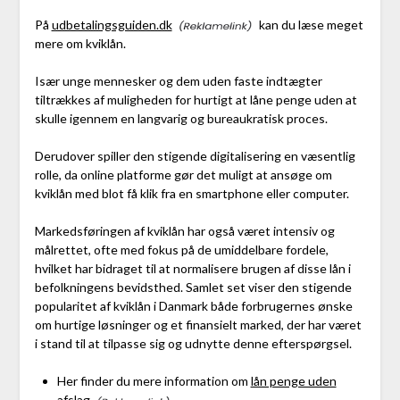
På
udbetalingsguiden.dk
kan du læse meget
mere om kviklån.
Især unge mennesker og dem uden faste indtægter
tiltrækkes af muligheden for hurtigt at låne penge uden at
skulle igennem en langvarig og bureaukratisk proces.
Derudover spiller den stigende digitalisering en væsentlig
rolle, da online platforme gør det muligt at ansøge om
kviklån med blot få klik fra en smartphone eller computer.
Markedsføringen af kviklån har også været intensiv og
målrettet, ofte med fokus på de umiddelbare fordele,
hvilket har bidraget til at normalisere brugen af disse lån i
befolkningens bevidsthed. Samlet set viser den stigende
popularitet af kviklån i Danmark både forbrugernes ønske
om hurtige løsninger og et finansielt marked, der har været
i stand til at tilpasse sig og udnytte denne efterspørgsel.
Her finder du mere information om
lån penge uden
afslag
.