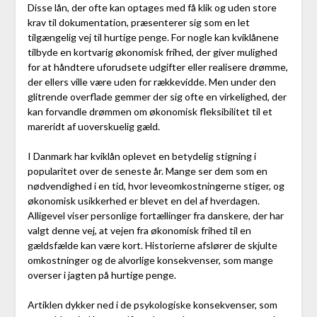
Disse lån, der ofte kan optages med få klik og uden store
krav til dokumentation, præsenterer sig som en let
tilgængelig vej til hurtige penge. For nogle kan kviklånene
tilbyde en kortvarig økonomisk frihed, der giver mulighed
for at håndtere uforudsete udgifter eller realisere drømme,
der ellers ville være uden for rækkevidde. Men under den
glitrende overflade gemmer der sig ofte en virkelighed, der
kan forvandle drømmen om økonomisk fleksibilitet til et
mareridt af uoverskuelig gæld.
I Danmark har kviklån oplevet en betydelig stigning i
popularitet over de seneste år. Mange ser dem som en
nødvendighed i en tid, hvor leveomkostningerne stiger, og
økonomisk usikkerhed er blevet en del af hverdagen.
Alligevel viser personlige fortællinger fra danskere, der har
valgt denne vej, at vejen fra økonomisk frihed til en
gældsfælde kan være kort. Historierne afslører de skjulte
omkostninger og de alvorlige konsekvenser, som mange
overser i jagten på hurtige penge.
Artiklen dykker ned i de psykologiske konsekvenser, som