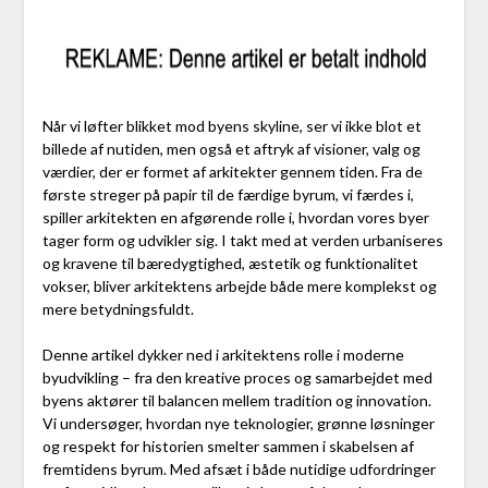
Når vi løfter blikket mod byens skyline, ser vi ikke blot et
billede af nutiden, men også et aftryk af visioner, valg og
værdier, der er formet af arkitekter gennem tiden. Fra de
første streger på papir til de færdige byrum, vi færdes i,
spiller arkitekten en afgørende rolle i, hvordan vores byer
tager form og udvikler sig. I takt med at verden urbaniseres
og kravene til bæredygtighed, æstetik og funktionalitet
vokser, bliver arkitektens arbejde både mere komplekst og
mere betydningsfuldt.
Denne artikel dykker ned i arkitektens rolle i moderne
byudvikling – fra den kreative proces og samarbejdet med
byens aktører til balancen mellem tradition og innovation.
Vi undersøger, hvordan nye teknologier, grønne løsninger
og respekt for historien smelter sammen i skabelsen af
fremtidens byrum. Med afsæt i både nutidige udfordringer