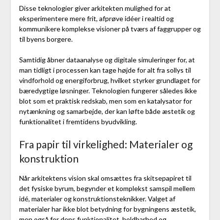
Disse teknologier giver arkitekten mulighed for at
eksperimentere mere frit, afprøve idéer i realtid og
kommunikere komplekse visioner på tværs af faggrupper og
til byens borgere.
Samtidig åbner dataanalyse og digitale simuleringer for, at
man tidligt i processen kan tage højde for alt fra sollys til
vindforhold og energiforbrug, hvilket styrker grundlaget for
bæredygtige løsninger. Teknologien fungerer således ikke
blot som et praktisk redskab, men som en katalysator for
nytænkning og samarbejde, der kan løfte både æstetik og
funktionalitet i fremtidens byudvikling.
Fra papir til virkelighed: Materialer og
konstruktion
Når arkitektens vision skal omsættes fra skitsepapiret til
det fysiske byrum, begynder et komplekst samspil mellem
idé, materialer og konstruktionsteknikker. Valget af
materialer har ikke blot betydning for bygningens æstetik,
men også for dens funktionalitet, holdbarhed og