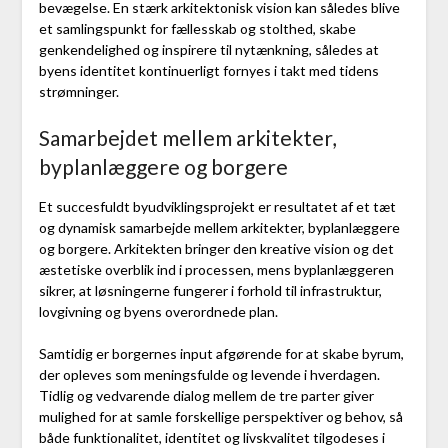
bevægelse. En stærk arkitektonisk vision kan således blive
et samlingspunkt for fællesskab og stolthed, skabe
genkendelighed og inspirere til nytænkning, således at
byens identitet kontinuerligt fornyes i takt med tidens
strømninger.
Samarbejdet mellem arkitekter,
byplanlæggere og borgere
Et succesfuldt byudviklingsprojekt er resultatet af et tæt
og dynamisk samarbejde mellem arkitekter, byplanlæggere
og borgere. Arkitekten bringer den kreative vision og det
æstetiske overblik ind i processen, mens byplanlæggeren
sikrer, at løsningerne fungerer i forhold til infrastruktur,
lovgivning og byens overordnede plan.
Samtidig er borgernes input afgørende for at skabe byrum,
der opleves som meningsfulde og levende i hverdagen.
Tidlig og vedvarende dialog mellem de tre parter giver
mulighed for at samle forskellige perspektiver og behov, så
både funktionalitet, identitet og livskvalitet tilgodeses i