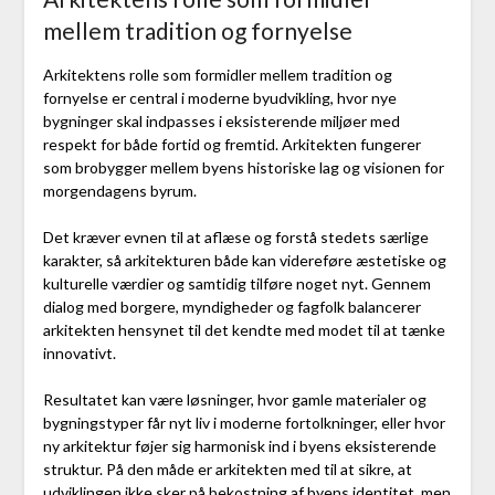
mellem tradition og fornyelse
Arkitektens rolle som formidler mellem tradition og
fornyelse er central i moderne byudvikling, hvor nye
bygninger skal indpasses i eksisterende miljøer med
respekt for både fortid og fremtid. Arkitekten fungerer
som brobygger mellem byens historiske lag og visionen for
morgendagens byrum.
Det kræver evnen til at aflæse og forstå stedets særlige
karakter, så arkitekturen både kan videreføre æstetiske og
kulturelle værdier og samtidig tilføre noget nyt. Gennem
dialog med borgere, myndigheder og fagfolk balancerer
arkitekten hensynet til det kendte med modet til at tænke
innovativt.
Resultatet kan være løsninger, hvor gamle materialer og
bygningstyper får nyt liv i moderne fortolkninger, eller hvor
ny arkitektur føjer sig harmonisk ind i byens eksisterende
struktur. På den måde er arkitekten med til at sikre, at
udviklingen ikke sker på bekostning af byens identitet, men