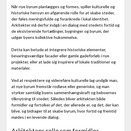
Når nye byrum planlægges og formes, spiller kulturelle og
historiske hensyn en afgørende rolle for at skabe steder,
der føles meningsfulde og forankrede i lokal identitet.
Arkitekter må derfor indgå i en dialog med stedets fortid og
de eksisterende fortællinger, bygninger og byrum, der
udgør byens kollektive hukommelse.
Dette kan betyde at integrere historiske elementer,
bevaringsværdige facader eller gamle gadeforløb i nye
projekter, eller at lade sig inspirere af lokale traditioner og
materialer.
Ved at respektere og videreføre kulturelle lag undgår man,
at nye byrum fremstår rodløse eller generiske, og man
styrker samtidig byens sammenhængskraft og beboernes
tilknytning til stedet. Således bliver arkitekten både
formidler og fortolker af det, der allerede er, og det, der kan
blive, og bidrager til at skabe byrum, hvor fortid og fremtid
mødes i en levende dialog.
Arkitektens rolle som formidler