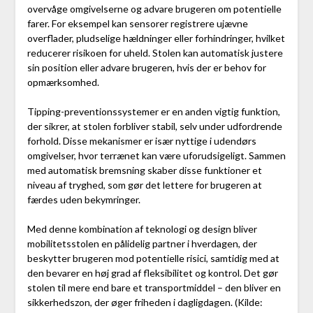
overvåge omgivelserne og advare brugeren om potentielle
farer. For eksempel kan sensorer registrere ujævne
overflader, pludselige hældninger eller forhindringer, hvilket
reducerer risikoen for uheld. Stolen kan automatisk justere
sin position eller advare brugeren, hvis der er behov for
opmærksomhed.
Tipping-preventionssystemer er en anden vigtig funktion,
der sikrer, at stolen forbliver stabil, selv under udfordrende
forhold. Disse mekanismer er især nyttige i udendørs
omgivelser, hvor terrænet kan være uforudsigeligt. Sammen
med automatisk bremsning skaber disse funktioner et
niveau af tryghed, som gør det lettere for brugeren at
færdes uden bekymringer.
Med denne kombination af teknologi og design bliver
mobilitetsstolen en pålidelig partner i hverdagen, der
beskytter brugeren mod potentielle risici, samtidig med at
den bevarer en høj grad af fleksibilitet og kontrol. Det gør
stolen til mere end bare et transportmiddel – den bliver en
sikkerhedszon, der øger friheden i dagligdagen. (Kilde: